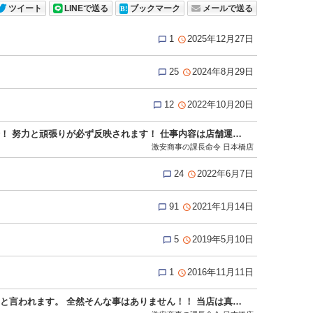
ツイート
LINEで送る
ブックマーク
メールで送る
1
2025年12月27日


25
2024年8月29日


12
2022年10月20日


アルバイト・女性スタッフ積極採用中！ スキルに応じて随時昇給！ 努力と頑張りが必ず反映されます！ 仕事内容は店舗運営、企画、経営に携わる全般の業務！ 難しく考える必要はありません！ ☆当グループは違法な客引き、キャッチ行為、一切ありません。 お休みは週休2日可能！もちろん大型連休も★ 《GW・年末年始・連休取得可能／有給休暇あり(要相談)》 現在女性スタッフの募集を強化中！ 以前キャストとして働いていた方や 現在働いていてそろそろ安定した収入が欲しい方 キャストとして働いていた経験を活かして 今度はスタッフとして働いてみませんか？ もちろん全くの業界未経験の方も大歓迎です♪ ★★応募方法★★ ▼ご応募、お問い合わせの際は「夜遊びを見た」とお伝えください▼ 面接は求人担当の管理店舗である十三店で行います。 身分証明書、履歴書のご用意をお願いします。 ・TEL：080-4392-0931 ・MAIL：sharaku_nihonbashi@icloud.com ・LINE ID：sharaku-nihonbashi ※求人担当者まで ■受付時間10：00～24：00 http://www.g-mensrecruit.com/(Ｇ＆Ｔグループ オフィシャル男子求人) 店舗・受付女性スタッフ積極採用中！！
激安商事の課長命令 日本橋店
24
2022年6月7日


91
2021年1月14日


5
2019年5月10日


1
2016年11月11日


ナイトワークのイメージなのでしょうか。 よく厳しそう、怖そうと言われます。 全然そんな事はありません！！ 当店は真面目で素直でモラルある方であればＯＫ！ 年齢や経験、容姿に学歴などは一切関係ありません。 一度面接にお越し頂ければイメージが変わると思います。 お気軽にお問い合わせください！ ☆当グループは違法な客引き、キャッチ行為、一切ありません。 応募資格 18歳（高校生不可）以上の男女 真面目で素直でモラルある方であればＯＫ。 年齢や経験、容姿に学歴などは一切関係ありません。 出戻りも歓迎してますよ！ 只今アルバイト・女性スタッフ積極採用中！！ ※暴力団関係者及びそれに準ずる方のご応募は、固くお断りさせて頂きます。 ご応募お待ちしております！！ ■応募方法 ・TEL：080-4392-0931 ・MAIL：sharaku_nihonbashi@icloud.com ・LINE ID：sharaku-nihonbashi ※求人担当者まで ■受付時間10：00～24：00 http://www.g-mensrecruit.com/(Ｇ＆Ｔグループ オフィシャル男子求人) 【店舗・受付スタッフ募集中！】