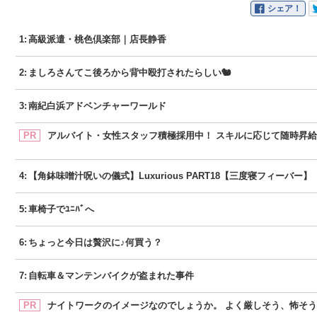
シェア！
1
:
高級派遣・桃色倶楽部｜店長静香
2
:
ましろさんてこ後ろから背中殴打されたらしい🐿
3
:
南紀白浜アドベンチャーワールド
PR
4
:
【角鉢味噌汁呪いの儀式】Luxurious PART18【三度寝フィーバー】
5
:
車椅子でﾕﾆﾊﾞへ
6
:
ちょっと今日は贅沢に♪何買う？
7
:
自転車＆マンテンバイクが盗まれた事件
PR