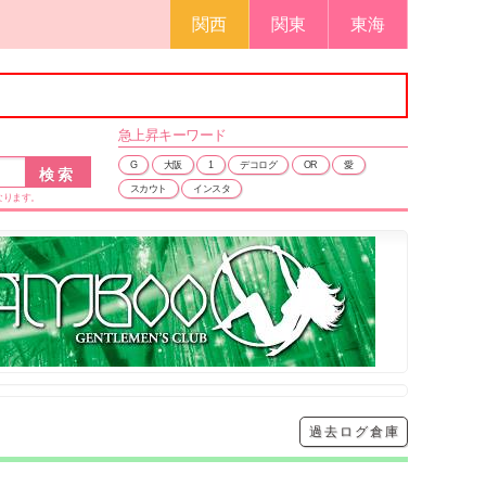
関西
関東
東海
急上昇
キーワード
G
大阪
1
デコログ
OR
愛
スカウト
インスタ
なります。
過去ログ倉庫