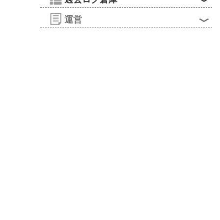


運営