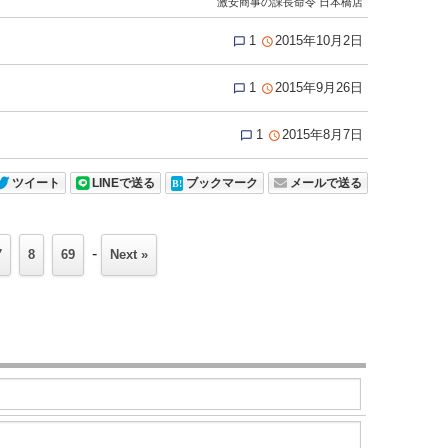
激安商事の課長命令 日本橋店
1
2015年10月2日


1
2015年9月26日


1
2015年8月7日


ツイート
LINEで送る
ブックマーク
メールで送る
-
7
8
69
Next »