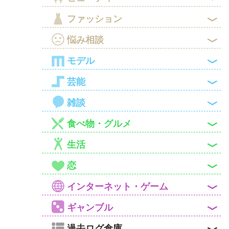

ファッション

悩み相談

モデル

芸能

雑談

食べ物・グルメ

生活

恋

インターネット・ゲーム

ギャンブル
過去ログ倉庫