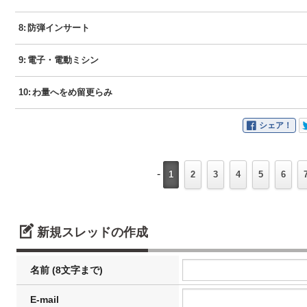
8
:
防弾インサート
9
:
電子・電動ミシン
10
:
わ量へをめ留更らみ
シェア！
-
1
2
3
4
5
6
新規スレッドの作成
名前 (8文字まで)
E-mail