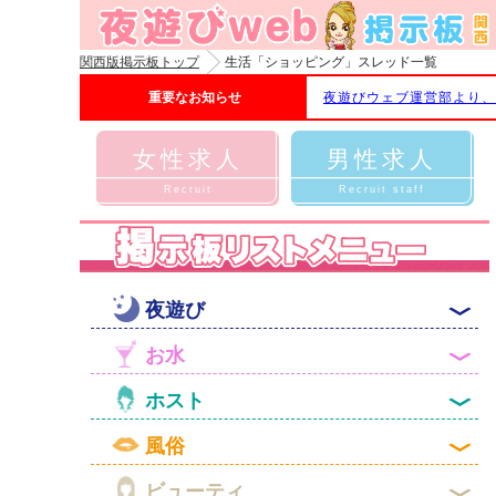
関西版掲示板トップ
生活「ショッピング」スレッド一覧
重要なお知らせ
夜遊びウェブ運営部より、
女性求人
男性求人
Recruit
Recruit staff

夜遊び

お水

ホスト

風俗

ビューティ